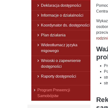
Deklaracja dostępności
Pomoc 
Centra
Informacje o działalności
Wykazy
Koordynator ds. dostępności
osobom
przeci
Plan działania
rodzin
Wideotłumacz języka
Waż
migowego
pro
Wnioski o zapewnienie
Pr
dostępności
Po
Raporty dostępności
st
st
Program Prewencji
Samobójstw
Rek
sam