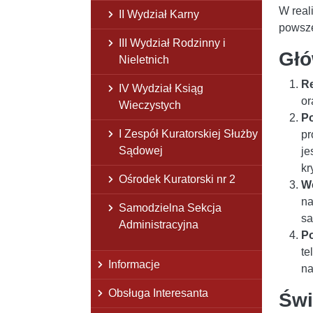
W real
II Wydział Karny
powsze
III Wydział Rodzinny i
Głó
Nieletnich
Re
IV Wydział Ksiąg
or
Wieczystych
P
I Zespół Kuratorskiej Służby
pr
Sądowej
je
kr
Ośrodek Kuratorski nr 2
Wc
na
Samodzielna Sekcja
sa
Administracyjna
Po
te
Informacje
na
Obsługa Interesanta
Świ