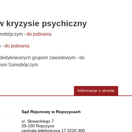
w kryzysie psychiczny
amobójczym -
do pobrania
 -
do pobrania
m dedykowanych grupom zawodowym - do
aniom Samobójczym
Informacje o stronie
Dane teleadresowe
Sąd Rejonowy w Ropczycach
ul. Słowackiego 7
39-100 Ropczyce
centrala telefoniczna 17 2220 300