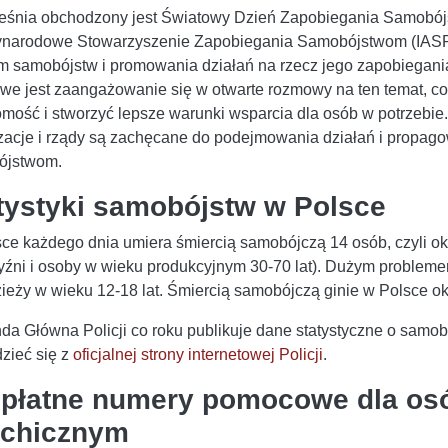
eśnia obchodzony jest Światowy Dzień Zapobiegania Samobójs
narodowe Stowarzyszenie Zapobiegania Samobójstwom (IASP) 
m samobójstw i promowania działań na rzecz jego zapobiegania
we jest zaangażowanie się w otwarte rozmowy na ten temat, co
mość i stworzyć lepsze warunki wsparcia dla osób w potrzebie.
zacje i rządy są zachęcane do podejmowania działań i propag
ójstwom.
tystyki samobójstw w Polsce
ce każdego dnia umiera śmiercią samobójczą 14 osób, czyli okoł
źni i osoby w wieku produkcyjnym 30-70 lat). Dużym probleme
zieży w wieku 12-18 lat. Śmiercią samobójczą ginie w Polsce ok
a Główna Policji co roku publikuje dane statystyczne o samo
zieć się z
oficjalnej strony internetowej Policji
.
płatne numery pomocowe dla osó
chicznym