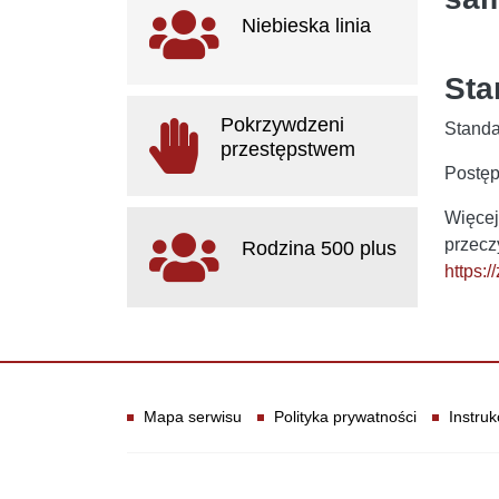
Ważne linki
Niebieska linia
Sta
otwiera się w nowym oknie
Pokrzywdzeni
Standa
przestępstwem
Postęp
otwiera się w nowym oknie
Więcej
przecz
Rodzina 500 plus
https:
otwiera się w nowym oknie
Informacje
Mapa serwisu
Polityka prywatności
Instruk