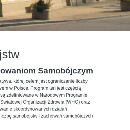
jstw
chowaniom Samobójczym
wa, której celem jest ograniczenie liczby
em w Polsce. Program ten jest częścią
re są zdefiniowane w Narodowym Programie
i Światowej Organizacji Zdrowia (WHO) oraz
owanie skoordynowanych działań
ć liczbę samobójstw i zachowań samobójczych