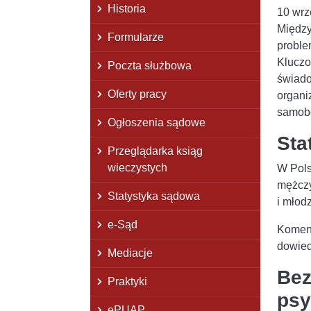
Historia
10 wrz
Między
Formularze
proble
Kluczo
Poczta służbowa
świado
Oferty pracy
organi
samob
Ogłoszenia sądowe
Sta
Przeglądarka ksiąg
wieczystych
W Pols
mężczy
Statystyka sądowa
i młod
e-Sąd
Komend
dowied
Mediacje
Bez
Praktyki
psy
ePUAP