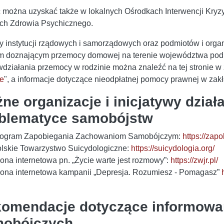
można uzyskać także w lokalnych Ośrodkach Interwencji Kryz
ch Zdrowia Psychicznego.
 instytucji rządowych i samorządowych oraz podmiotów i orga
 doznającym przemocy domowej na terenie województwa podka
wdziałania przemocy w rodzinie można znaleźć na tej stronie w 
ie
", a informacje dotyczące nieodpłatnej pomocy prawnej w zakł
ne organizacje i inicjatywy dzia
blematyce samobójstw
ogram Zapobiegania Zachowaniom Samobójczym:
https://za
lskie Towarzystwo Suicydologiczne:
https://suicydologia.org/
rona internetowa pn. „Życie warte jest rozmowy”:
https://zwjr.pl/
rona internetowa kampanii „Depresja. Rozumiesz - Pomagasz”
omendacje dotyczące informowa
obójczych