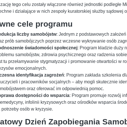
izację tego celu zostały włączone również jednostki podległe M
chne i działające w nich zespoły kuratorskiej służby sądowej or
wne cele programu
dukcja liczby samobójstw
: Jednym z podstawowych założeń 
az prób samobójczych poprzez wczesne wykrywanie osób zagro
odnoszenie świadomości społecznej
: Program kładzie duży 
oblemu samobójstw, zdrowia psychicznego oraz radzenia sobi
st tu przełamywanie stygmatyzacji i promowanie otwartości w 
yzysów emocjonalnych.
zesna identyfikacja zagrożeń
: Program zakłada szkolenia dl
uczycieli i pracowników socjalnych – aby mogli skutecznie ide
mobójstwem oraz oferować im odpowiednią pomoc.
prawa dostępności do wsparcia
: Program promuje rozwój in
lemedycyny, infolinii kryzysowych oraz ośrodków wsparcia śr
 potrzeby osób w kryzysie.
atowy Dzień Zapobiegania Samo