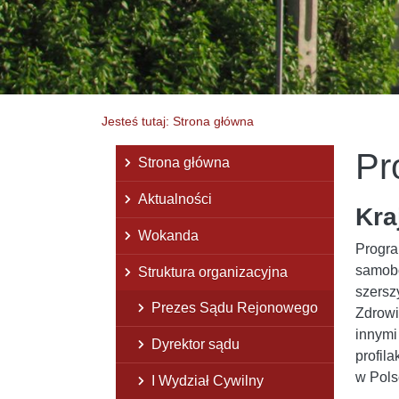
Jesteś tutaj: Strona główna
Pr
Menu główne
Strona główna
Aktualności
Kra
Wokanda
Progra
samobó
Struktura organizacyjna
szersz
Prezes Sądu Rejonowego
Zdrowi
innymi
Dyrektor sądu
profil
w Pols
I Wydział Cywilny