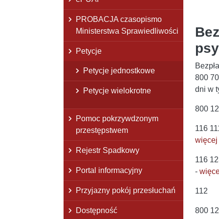
PROBACJA czasopismo
Bez
Ministerstwa Sprawiedliwości
psy
Petycje
Bezpła
Petycje jednostkowe
800 70
dni w 
Petycje wielokrotne
800 12
Pomoc pokrzywdzonym
116 11
przestępstwem
więcej 
Rejestr Spadkowy
116 12
Portal informacyjny
-
więce
Przyjazny pokój przesłuchań
112 -
Dostępność
800 12