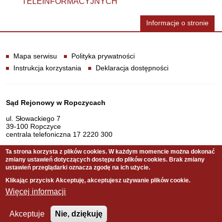
TELEINFORMACYJNYCH
Informacje o stronie
Informacje
Mapa serwisu
Polityka prywatności
Instrukcja korzystania
Deklaracja dostępności
Dane teleadresowe
Sąd Rejonowy w Ropczycach
ul. Słowackiego 7
39-100 Ropczyce
centrala telefoniczna 17 2220 300
Ta strona korzysta z plików cookies. W każdym momencie można dokonać
zmiany ustawień dotyczących dostępu do plików cookies. Brak zmiany
Serwis pełni funkcję strony Biuletynu Informacji Publicznej
ustawień przeglądarki oznacza zgodę na ich użycie.
Sądu Rejonowego w Ropczycach
Klikając przycisk Akceptuję, akceptujesz używanie plików cookie.
Więcej informacji
Copyright © 2011 Sąd Rejonowy w Ropczycach
Akceptuje
Nie, dziękuję