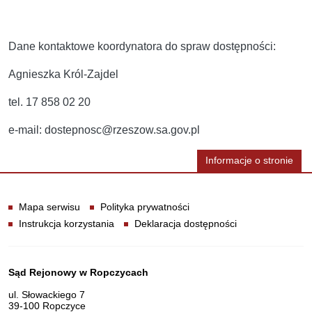
Dane kontaktowe koordynatora do spraw dostępności:
Agnieszka Król-Zajdel
tel. 17 858 02 20
e-mail: dostepnosc@rzeszow.sa.gov.pl
Informacje o stronie
Informacje
Mapa serwisu
Polityka prywatności
Instrukcja korzystania
Deklaracja dostępności
Dane teleadresowe
Sąd Rejonowy w Ropczycach
ul. Słowackiego 7
39-100 Ropczyce