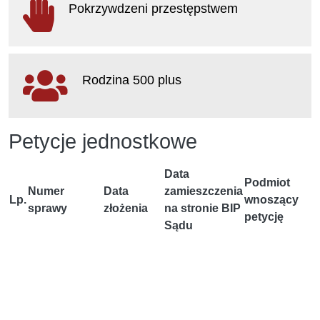
Pokrzywdzeni przestępstwem
otwiera się w nowym oknie
Rodzina 500 plus
otwiera się w nowym oknie
Petycje jednostkowe
Data
Podmiot
Numer
Data
zamieszczenia
Lp.
wnoszący
sprawy
złożenia
na stronie BIP
petycję
Sądu