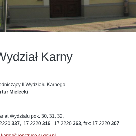
 Wydział Karny
dniczący II Wydziału Karnego
tur Mielecki
riat Wydziału pok. 30, 31, 32,
7 2220
337
, 17 2220
316
, 17 2220
363
, fax: 17 2220
307
:
karny@ropczyce.sr.gov.pl