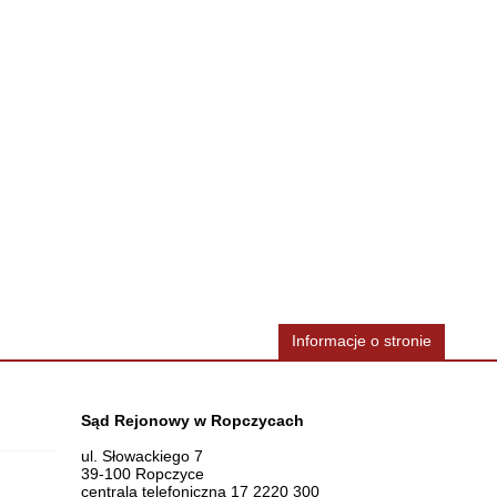
Informacje o stronie
Dane teleadresowe
Sąd Rejonowy w Ropczycach
ul. Słowackiego 7
39-100 Ropczyce
centrala telefoniczna 17 2220 300