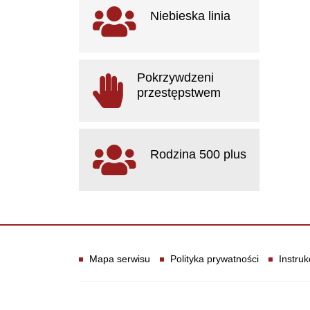
Ważne linki
Niebieska linia
otwiera się w nowym oknie
Pokrzywdzeni
przestępstwem
otwiera się w nowym oknie
Rodzina 500 plus
otwiera się w nowym oknie
Informacje
Mapa serwisu
Polityka prywatności
Instruk