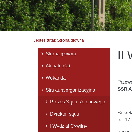
Jesteś tutaj: Strona główna
II
Menu główne
Strona główna
Aktualności
Wokanda
Przewo
SSR Ar
Struktura organizacyjna
Prezes Sądu Rejonowego
Sekreta
Dyrektor sądu
tel: 1
I Wydział Cywilny
e-mail