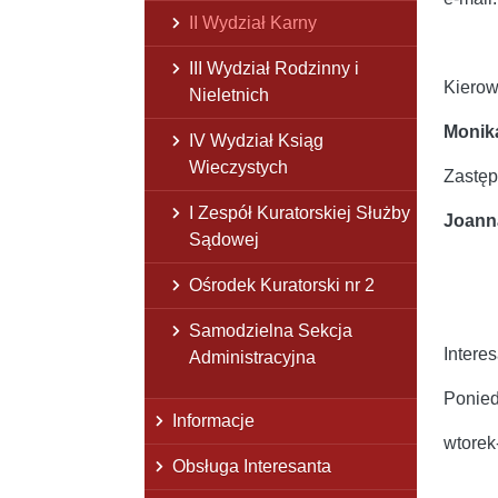
II Wydział Karny
III Wydział Rodzinny i
Kierow
Nieletnich
Monik
IV Wydział Ksiąg
Wieczystych
Zastęp
I Zespół Kuratorskiej Służby
Joann
Sądowej
Ośrodek Kuratorski nr 2
Samodzielna Sekcja
Intere
Administracyjna
Ponied
Informacje
wtorek-
Obsługa Interesanta