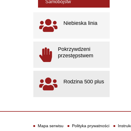
Samobójstw
Ważne linki
Niebieska linia
otwiera się w nowym oknie
Pokrzywdzeni
przestępstwem
otwiera się w nowym oknie
Rodzina 500 plus
otwiera się w nowym oknie
Informacje
Mapa serwisu
Polityka prywatności
Instruk