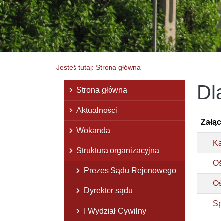
Jesteś tutaj: Strona główna
Dl
Menu główne
Strona główna
Aktualności
Załąc
Wokanda
Ka
Struktura organizacyjna
Oś
Prezes Sądu Rejonowego
Oś
Dyrektor sądu
Sp
I Wydział Cywilny