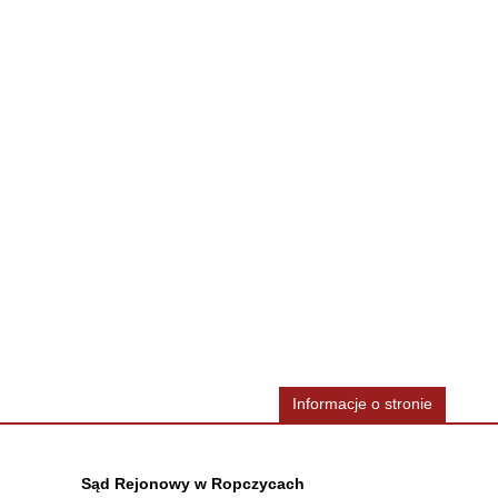
Informacje o stronie
Dane teleadresowe
Sąd Rejonowy w Ropczycach