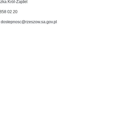
zka Król-Zajdel
 858 02 20
: dostepnosc@rzeszow.sa.gov.pl