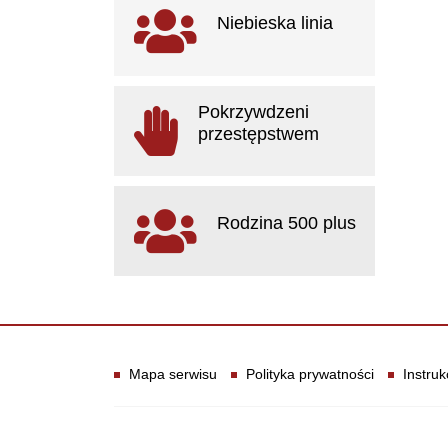
Ważne linki
Niebieska linia
otwiera się w nowym oknie
Pokrzywdzeni
przestępstwem
otwiera się w nowym oknie
Rodzina 500 plus
otwiera się w nowym oknie
Informacje
Mapa serwisu
Polityka prywatności
Instruk