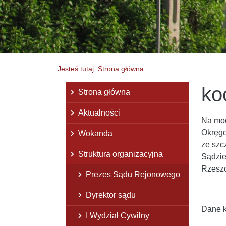
Jesteś tutaj: Strona główna
ko
Menu główne
Strona główna
Aktualności
Na moc
Okręgo
Wokanda
ze szc
Struktura organizacyjna
Sądzie
Rzesz
Prezes Sądu Rejonowego
Dyrektor sądu
Dane k
I Wydział Cywilny