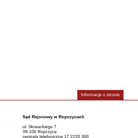
Informacje o stronie
Dane teleadresowe
Sąd Rejonowy w Ropczycach
ul. Słowackiego 7
39-100 Ropczyce
centrala telefoniczna 17 2220 300