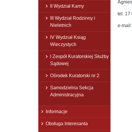
Agnies
II Wydział Karny
tel. 17
III Wydział Rodzinny i
Nieletnich
e-mail
IV Wydział Ksiąg
Wieczystych
I Zespół Kuratorskiej Służby
Sądowej
Ośrodek Kuratorski nr 2
Samodzielna Sekcja
Administracyjna
Informacje
Obsługa Interesanta