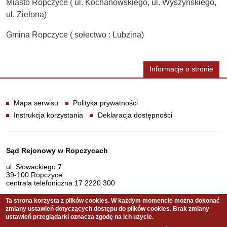
Miasto Ropczyce ( ul. Kochanowskiego, ul. Wyszyńskiego,
ul. Zielona)
Gmina Ropczyce ( sołectwo : Lubzina)
Informacje o stronie
Informacje
Mapa serwisu
Polityka prywatności
Instrukcja korzystania
Deklaracja dostępności
Dane teleadresowe
Sąd Rejonowy w Ropczycach
ul. Słowackiego 7
39-100 Ropczyce
centrala telefoniczna 17 2220 300
Ta strona korzysta z plików cookies. W każdym momencie można dokonać
zmiany ustawień dotyczących dostępu do plików cookies. Brak zmiany
Serwis pełni funkcję strony Biuletynu Informacji Publicznej
ustawień przeglądarki oznacza zgodę na ich użycie.
Sądu Rejonowego w Ropczycach