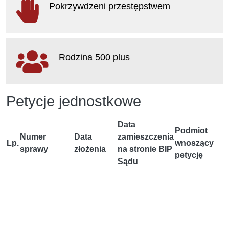
Pokrzywdzeni przestępstwem
otwiera się w nowym oknie
Rodzina 500 plus
otwiera się w nowym oknie
Petycje jednostkowe
Data
Podmiot
Numer
Data
zamieszczenia
Lp.
wnoszący
sprawy
złożenia
na stronie BIP
petycję
Sądu