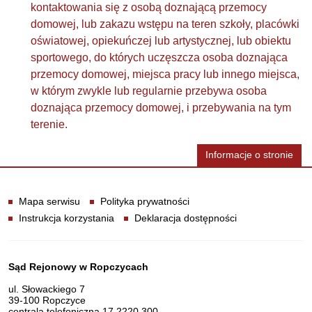
kontaktowania się z osobą doznającą przemocy
domowej, lub zakazu wstępu na teren szkoły, placówki
oświatowej, opiekuńczej lub artystycznej, lub obiektu
sportowego, do których uczęszcza osoba doznająca
przemocy domowej, miejsca pracy lub innego miejsca,
w którym zwykle lub regularnie przebywa osoba
doznająca przemocy domowej, i przebywania na tym
terenie.
Informacje o stronie
Informacje
Mapa serwisu
Polityka prywatności
Instrukcja korzystania
Deklaracja dostępności
Dane teleadresowe
Sąd Rejonowy w Ropczycach
ul. Słowackiego 7
39-100 Ropczyce
centrala telefoniczna 17 2220 300