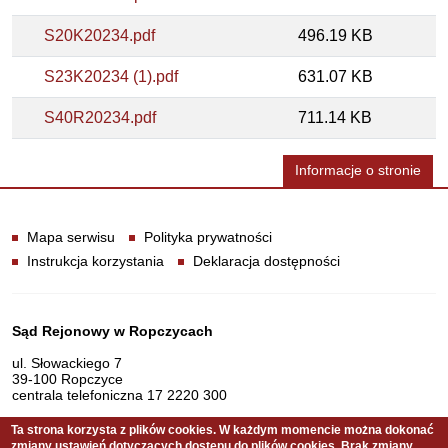
S20K20234.pdf
496.19 KB
S23K20234 (1).pdf
631.07 KB
S40R20234.pdf
711.14 KB
Informacje o stronie
Informacje
Mapa serwisu
Polityka prywatności
Instrukcja korzystania
Deklaracja dostępności
Dane teleadresowe
Sąd Rejonowy w Ropczycach
ul. Słowackiego 7
39-100 Ropczyce
centrala telefoniczna 17 2220 300
Ta strona korzysta z plików cookies. W każdym momencie można dokonać
zmiany ustawień dotyczących dostępu do plików cookies. Brak zmiany