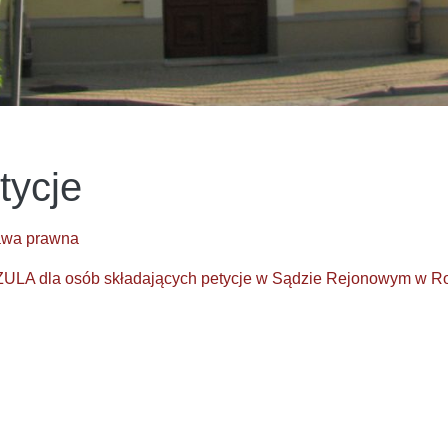
tycje
awa prawna
LA dla osób składających petycje w Sądzie Rejonowym w R