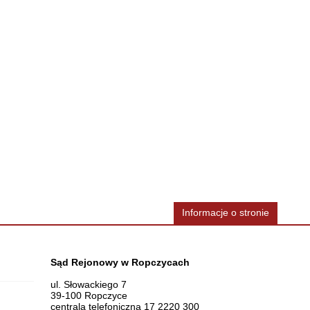
Informacje o stronie
Dane teleadresowe
Sąd Rejonowy w Ropczycach
ul. Słowackiego 7
39-100 Ropczyce
centrala telefoniczna 17 2220 300