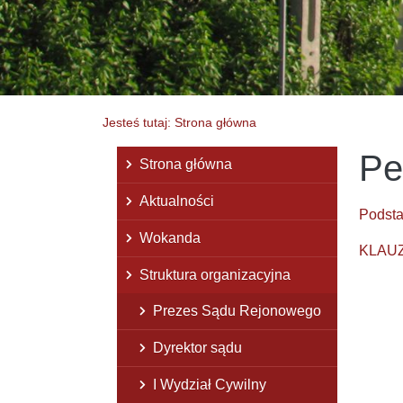
Jesteś tutaj: Strona główna
Pe
Menu główne
Strona główna
Aktualności
Podst
Wokanda
KLAUZU
Struktura organizacyjna
Prezes Sądu Rejonowego
Dyrektor sądu
I Wydział Cywilny