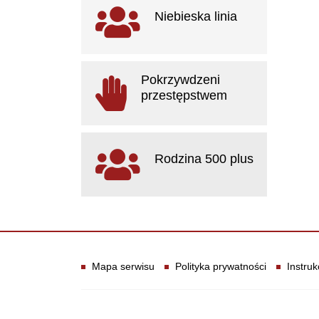
Ważne linki
Niebieska linia
otwiera się w nowym oknie
Pokrzywdzeni
przestępstwem
otwiera się w nowym oknie
Rodzina 500 plus
otwiera się w nowym oknie
Informacje
Mapa serwisu
Polityka prywatności
Instruk