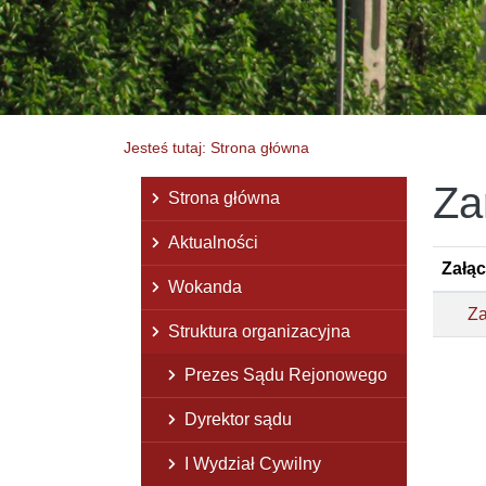
Jesteś tutaj: Strona główna
Za
Menu główne
Strona główna
Aktualności
Załąc
Wokanda
Za
Struktura organizacyjna
Prezes Sądu Rejonowego
Dyrektor sądu
I Wydział Cywilny