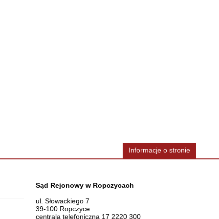
Informacje o stronie
Dane teleadresowe
Sąd Rejonowy w Ropczycach
ul. Słowackiego 7
39-100 Ropczyce
centrala telefoniczna 17 2220 300