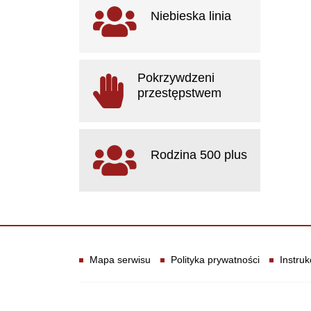
Ważne linki
Niebieska linia
otwiera się w nowym oknie
Pokrzywdzeni
przestępstwem
otwiera się w nowym oknie
Rodzina 500 plus
otwiera się w nowym oknie
Informacje
Mapa serwisu
Polityka prywatności
Instruk